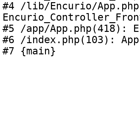
#4 /lib/Encurio/App.php
Encurio_Controller_Fron
#5 /app/App.php(418): E
#6 /index.php(103): App
#7 {main}