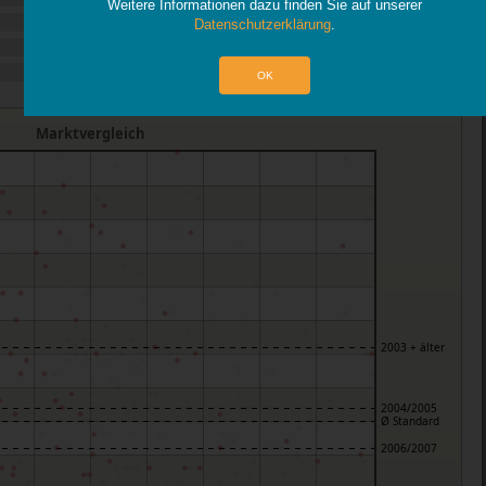
Weitere Informationen dazu finden Sie auf unserer
Datenschutzerklärung
.
OK
Marktvergleich
2003 + älter
2004/2005
Ø Standard
2006/2007