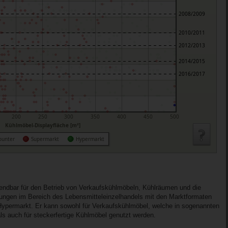
2008/2009
2010/2011
2012/2013
2014/2015
2016/2017
200
250
300
350
400
450
500
Kühlmöbel-Displayfläche [m²]
ounter
Supermarkt
Hypermarkt
ndbar für den Betrieb von Verkaufskühlmöbeln, Kühlräumen und die
tungen im Bereich des Lebensmitteleinzelhandels mit den Marktformaten
ypermarkt. Er kann sowohl für Verkaufskühlmöbel, welche in sogenannten
ls auch für steckerfertige Kühlmöbel genutzt werden.