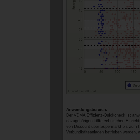
-10
-15
-20
-25
-30
-35
-40
-45
0
50
100
150
Disc
FusionCharts XT Trial
Anwendungsbereich:
Der VDMA Effizienz-Quickcheck ist anwe
dazugehörigen kältetechnischen Einrich
von Discount über Supermarkt bis zum H
Verbundkälteanlagen betrieben werden, a