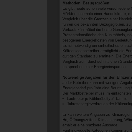
Methoden, Bezugsgrößen:
Es gibt heute schon viele verschiedene
Märkten innerhalb einer Handelskette, 
Vergleich über die Grenzen einer Handel
führen die bekannten Bezugsgrößen, zu re
Verkaufskühlmöbel die beste Genauigkeit
Präsentationsfläche des Kühlmöbels, no
bezogenen Energiekosten von Bedeutung
Es ist notwendig ein einheitliches ein
Kälteanlagenbetreiber ermöglicht die Ene
gültigen Standard zu ermitteln. Die Ene
Vergleich zum durchschnittlichen Standa
entsprechen einer Energieeinsparung.
Notwendige Angaben für den Effizien
Jeder Betreiber kann mit wenigen Anga
Energiebedarf pro Jahr eine Beurteilung b
Der Marktbetreiber muss im einfachsten 
Laufmeter je Kühlmöbeltyp/ -familie
Jahresenergieverbrauch der Kälteanla
Er kann weitere Angaben zu Klimaregion,
Ho, Öffnungszeiten, Klimatisierung, Wä
erhält er eine präzisere Aussage.
Fünf individuelle Kategorien können zur