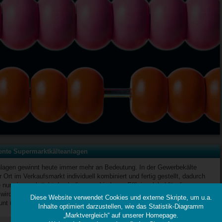
iente Supermarktkälteanlagen
lagen gewinnt heute immer mehr an Bedeutung. In der Gewerbekälte
Ort im Verkaufsmarkt individuell kombiniert und fertig gestellt, dadurch
nur eingeschränkt durch die verschiedenen Effizienzlabel für die
wird eine Kennzahl notwendig, welche alle Verbundkälteanlagen in den
Diese Website verwendet Cookies und externe Skripte, um u.a.
nt über Supermarkt bis zum Hypermarkt beurteilen kann.
Inhalte optimiert darzustellen, wie das Statistik-Diagramm
„Marktvergleich“ auf unserer Homepage.