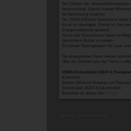
Der Einfluss der Jahresmitteltemperatur
berücksichtigt. Ebenso können Wärmer
die Berechnung eingehen.
Der VDMA-Effizienz-Quickcheck bietet di
Excel zu übertragen. Einmal im Jahr wir
Energieverbräuche generiert.
Nutzer des Quickchecks haben die Möglic
Quickcheck-Nutzer zu senden.
Es können Nutzergruppen mit Lese- und 
Die eingegebenen Daten werden automatis
Über die Statistik kann der Trend zu eff
VDMA-Einheitsblatt 24247-4, Energieef
Kühlmöbel:
Weitere hilfreiche Hinweise zur Planun
Einheitsblatt 24247-4 dokumentiert.
Bestellbar ist dieses hier
Kontakt
Impressum
|
Datenschutzerklärung