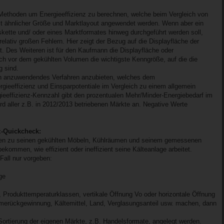
 Methoden um Energieeffizienz zu berechnen, welche beim Vergleich von
mit ähnlicher Größe und Marktlayout angewendet werden. Wenn aber ein
skette und/ oder eines Marktformates hinweg durchgeführt werden soll,
lativ großen Fehlern. Hier zeigt der Bezug auf die Displayfläche der
. Des Weiteren ist für den Kaufmann die Displayfläche oder
ch vor dem gekühlten Volumen die wichtigste Kenngröße, auf die die
 sind.
fach anzuwendendes Verfahren anzubieten, welches dem
rgieeffizienz und Einsparpotentiale im Vergleich zu einem allgemein
rgieeffizienz-Kennzahl gibt den prozentualen Mehr/Minder-Energiebedarf im
rd aller z.B. in 2012/2013 betriebenen Märkte an. Negative Werte
z-Quickcheck:
ben zu seinen gekühlten Möbeln, Kühlräumen und seinem gemessenen
ekommen, wie effizient oder ineffizient seine Kälteanlage arbeitet.
Fall nur vorgeben:
ge
 Produkttemperaturklassen, vertikale Öffnung Vo oder horizontale Öffnung
rmerückgewinnung, Kältemittel, Land, Verglasungsanteil usw. machen, dann
 Sortierung der eigenen Märkte, z.B. Handelsformate, angelegt werden.