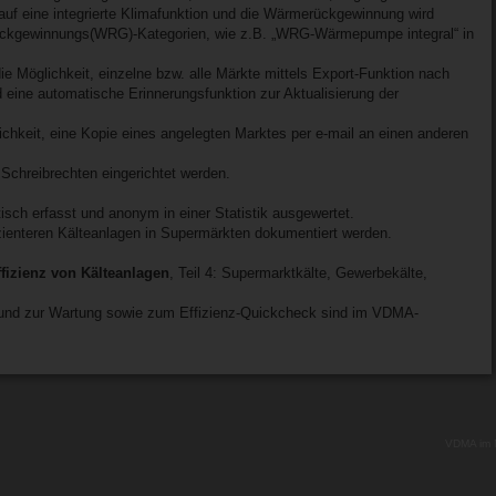
 auf eine integrierte Klimafunktion und die Wärmerückgewinnung wird
ückgewinnungs(WRG)-Kategorien, wie z.B. „WRG-Wärmepumpe integral“ in
e Möglichkeit, einzelne bzw. alle Märkte mittels Export-Funktion nach
d eine automatische Erinnerungsfunktion zur Aktualisierung der
hkeit, eine Kopie eines angelegten Marktes per e-mail an einen anderen
Schreibrechten eingerichtet werden.
ch erfasst und anonym in einer Statistik ausgewertet.
izienteren Kälteanlagen in Supermärkten dokumentiert werden.
fizienz von Kälteanlagen
, Teil 4: Supermarktkälte, Gewerbekälte,
g und zur Wartung sowie zum Effizienz-Quickcheck sind im VDMA-
VDMA im 