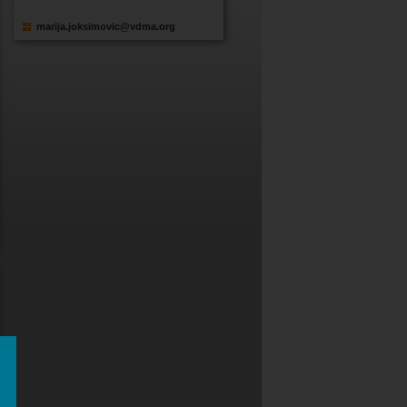
marija.joksimovic@vdma.org