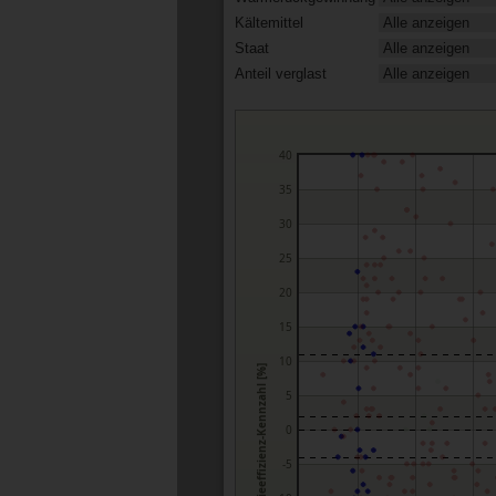
Kältemittel
Staat
Anteil verglast
40
35
30
25
20
15
10
Energieeffizienz-Kennzahl [%]
5
0
-5